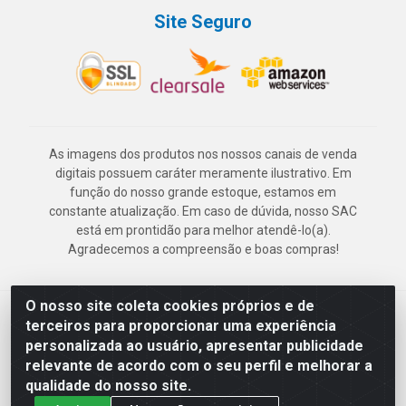
Site Seguro
As imagens dos produtos nos nossos canais de venda
digitais possuem caráter meramente ilustrativo. Em
função do nosso grande estoque, estamos em
constante atualização. Em caso de dúvida, nosso SAC
está em prontidão para melhor atendê-lo(a).
Agradecemos a compreensão e boas compras!
O nosso site coleta cookies próprios e de
Deskontão Atacado - Av. Marechal Mascarenhas de Morais, 2471 -
terceiros para proporcionar uma experiência
Imbiribeira - Recife/PE - CEP 51.150-001 - CNPJ 24.150.377/0003-
personalizada ao usuário, apresentar publicidade
57
relevante de acordo com o seu perfil e melhorar a
qualidade do nosso site.