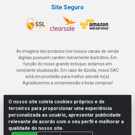
Site Seguro
As imagens dos produtos nos nossos canais de venda
digitais possuem caráter meramente ilustrativo. Em
função do nosso grande estoque, estamos em
constante atualização. Em caso de dúvida, nosso SAC
está em prontidão para melhor atendê-lo(a).
Agradecemos a compreensão e boas compras!
O nosso site coleta cookies próprios e de
Deskontão Atacado - Av. Marechal Mascarenhas de Morais, 2471 -
terceiros para proporcionar uma experiência
Imbiribeira - Recife/PE - CEP 51.150-001 - CNPJ 24.150.377/0003-
personalizada ao usuário, apresentar publicidade
57
relevante de acordo com o seu perfil e melhorar a
qualidade do nosso site.