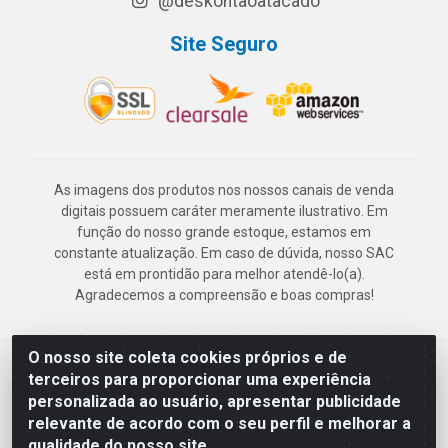
@deskontaoatacado
Site Seguro
As imagens dos produtos nos nossos canais de venda
digitais possuem caráter meramente ilustrativo. Em
função do nosso grande estoque, estamos em
constante atualização. Em caso de dúvida, nosso SAC
está em prontidão para melhor atendê-lo(a).
Agradecemos a compreensão e boas compras!
O nosso site coleta cookies próprios e de
Deskontão Atacado - Av. Marechal Mascarenhas de Morais, 2471 -
terceiros para proporcionar uma experiência
Imbiribeira - Recife/PE - CEP 51.150-001 - CNPJ 24.150.377/0003-
personalizada ao usuário, apresentar publicidade
57
relevante de acordo com o seu perfil e melhorar a
qualidade do nosso site.