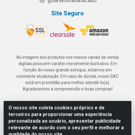
@deskontaoatacado
Site Seguro
As imagens dos produtos nos nossos canais de venda
digitais possuem caráter meramente ilustrativo. Em
função do nosso grande estoque, estamos em
constante atualização. Em caso de dúvida, nosso SAC
está em prontidão para melhor atendê-lo(a).
Agradecemos a compreensão e boas compras!
O nosso site coleta cookies próprios e de
Deskontão Atacado - Av. Marechal Mascarenhas de Morais, 2471 -
terceiros para proporcionar uma experiência
Imbiribeira - Recife/PE - CEP 51.150-001 - CNPJ 24.150.377/0003-
personalizada ao usuário, apresentar publicidade
57
relevante de acordo com o seu perfil e melhorar a
qualidade do nosso site.