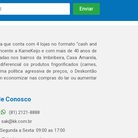
 que conta com 4 lojas no formato “cash and
tencente a KarneKeijo e com mais de 40 anos de
das nos bairros da Imbiribeira, Casa Amarela,
erencial os produtos frigorificados (carnes,
 uma política agressiva de preços, o Deskontão
dem economizar nas compras do lar ou aumentar
le Conosco
(81) 2121-8888
sak@kk.com.br
Segunda a Sexta: 09:00 as 17:00