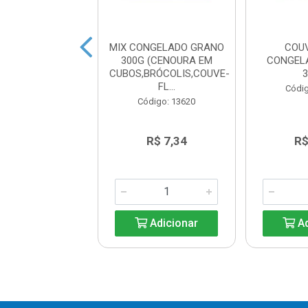
OUVE FLOR
MIX CONGELADO GRANO
COU
ELADO GRANO
300G (CENOURA EM
CONGEL
1KG
CUBOS,BRÓCOLIS,COUVE-
FL...
ódigo: 6556
Códig
Código: 13620
R$ 19,94
R$ 7,34
R$
Adicionar
Adicionar
Ad