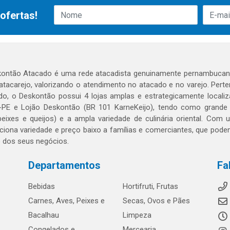
ofertas!
ontão Atacado é uma rede atacadista genuinamente pernambucana
 atacarejo, valorizando o atendimento no atacado e no varejo. Per
o, o Deskontão possui 4 lojas amplas e estrategicamente localiza
PE e Lojão Deskontão (BR 101 KarneKeijo), tendo como grande dif
peixes e queijos) e a ampla variedade de culinária oriental. Com
ciona variedade e preço baixo a famílias e comerciantes, que po
o dos seus negócios.
Departamentos
Fa
Bebidas
Hortifruti, Frutas
Carnes, Aves, Peixes e
Secas, Ovos e Pães
Bacalhau
Limpeza
Congelados e
Mercearia