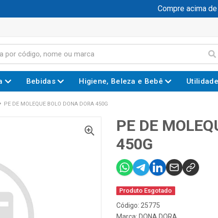
Compre acima de R$
a
Bebidas
Higiene, Beleza e Bebê
Utilidad
PE DE MOLEQUE BOLO DONA DORA 450G
PE DE MOLEQ
450G
Produto Esgotado
Código: 25775
Marca:
DONA DORA