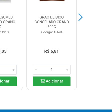
LEGUMES
GRAO DE BICO
MIX CLASS
O GRANO
CONGELADO GRANO
CONGELADO 
G
300G
1KG (CENOU
CUBOS,BRÓCOL
 14910
Código: 15694
Código: 18
De: R$ 23
5,05
R$ 6,81
Por: R$ 1
ionar
Adicionar
Adicio