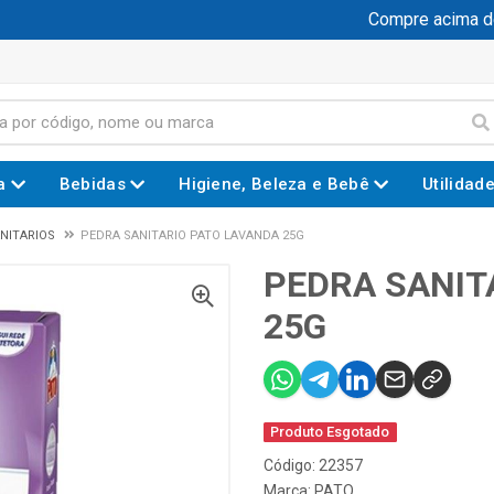
Compre acima de R
a
Bebidas
Higiene, Beleza e Bebê
Utilidad
NITARIOS
PEDRA SANITARIO PATO LAVANDA 25G
PEDRA SANIT
25G
Produto Esgotado
Código: 22357
Marca:
PATO