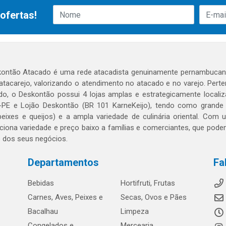
ofertas!
ontão Atacado é uma rede atacadista genuinamente pernambucana
 atacarejo, valorizando o atendimento no atacado e no varejo. Per
o, o Deskontão possui 4 lojas amplas e estrategicamente localiza
PE e Lojão Deskontão (BR 101 KarneKeijo), tendo como grande dif
peixes e queijos) e a ampla variedade de culinária oriental. Com
ciona variedade e preço baixo a famílias e comerciantes, que po
o dos seus negócios.
Departamentos
Fa
Bebidas
Hortifruti, Frutas
Carnes, Aves, Peixes e
Secas, Ovos e Pães
Bacalhau
Limpeza
Congelados e
Mercearia