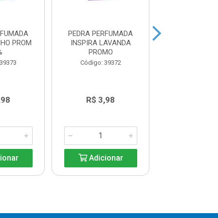
RFUMADA
PEDRA PERFUMADA
PASTILHA AD
NHO PROM
INSPIRA LAVANDA
PATO FRESH 3U
%
PROMO
ESPECIA
 39373
Código: 39372
Código: 38
,98
R$ 3,98
R$ 9,4
ionar
Adicionar
Adicio