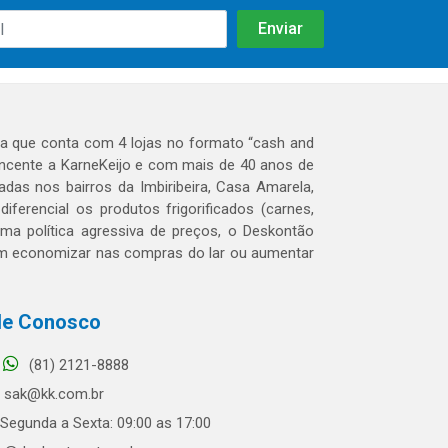
 que conta com 4 lojas no formato “cash and
tencente a KarneKeijo e com mais de 40 anos de
das nos bairros da Imbiribeira, Casa Amarela,
erencial os produtos frigorificados (carnes,
 uma política agressiva de preços, o Deskontão
dem economizar nas compras do lar ou aumentar
le Conosco
(81) 2121-8888
sak@kk.com.br
Segunda a Sexta: 09:00 as 17:00