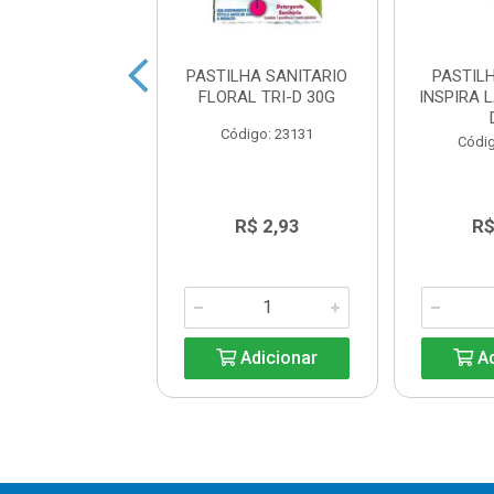
LHA SANITARIA
PASTILHA SANITARIO
PASTIL
PTO TRI-D 30G
FLORAL TRI-D 30G
INSPIRA 
digo: 23130
Código: 23131
Códig
R$ 2,93
R$ 2,93
R$
Adicionar
Adicionar
Ad