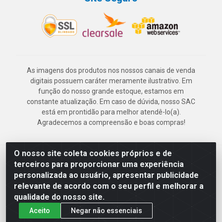
As imagens dos produtos nos nossos canais de venda
digitais possuem caráter meramente ilustrativo. Em
função do nosso grande estoque, estamos em
constante atualização. Em caso de dúvida, nosso SAC
está em prontidão para melhor atendê-lo(a).
Agradecemos a compreensão e boas compras!
O nosso site coleta cookies próprios e de
Deskontão Atacado - Av. Marechal Mascarenhas de Morais, 2471 -
terceiros para proporcionar uma experiência
Imbiribeira - Recife/PE - CEP 51.150-001 - CNPJ 24.150.377/0003-
personalizada ao usuário, apresentar publicidade
57
relevante de acordo com o seu perfil e melhorar a
qualidade do nosso site.
Aceito
Negar não essenciais