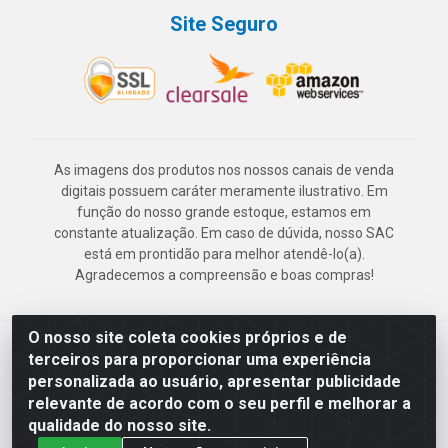
Site Seguro
As imagens dos produtos nos nossos canais de venda
digitais possuem caráter meramente ilustrativo. Em
função do nosso grande estoque, estamos em
constante atualização. Em caso de dúvida, nosso SAC
está em prontidão para melhor atendê-lo(a).
Agradecemos a compreensão e boas compras!
O nosso site coleta cookies próprios e de
Deskontão Atacado - Av. Marechal Mascarenhas de Morais, 2471 -
terceiros para proporcionar uma experiência
Imbiribeira - Recife/PE - CEP 51.150-001 - CNPJ 24.150.377/0003-
personalizada ao usuário, apresentar publicidade
57
relevante de acordo com o seu perfil e melhorar a
qualidade do nosso site.