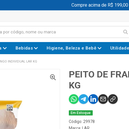
Compre acima de R$ 199,00 e 
a
Bebidas
Higiene, Beleza e Bebê
Utilidad
ANGO INDIVIDUAL LAR KG
PEITO DE FRA
KG
Em Estoque
Código: 29978
Marca:
LAR