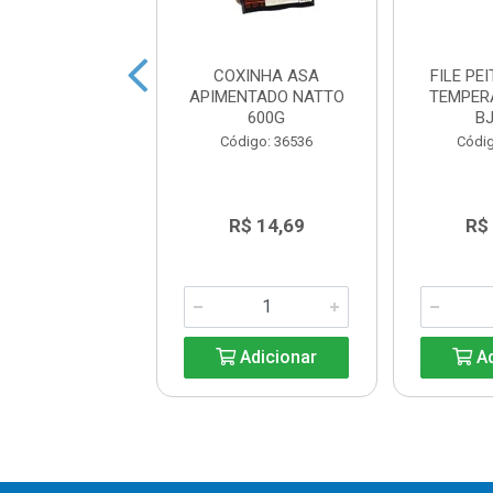
INHA DA ASA
COXINHA ASA
FILE PE
NGO LEVIDA
APIMENTADO NATTO
TEMPER
NDEJA 1KG
600G
B
digo: 35135
Código: 36536
Códig
R$ 20,99
R$ 14,69
R$
Adicionar
Adicionar
Ad