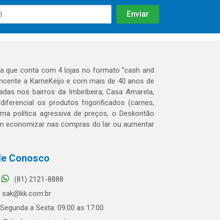
 que conta com 4 lojas no formato “cash and
tencente a KarneKeijo e com mais de 40 anos de
das nos bairros da Imbiribeira, Casa Amarela,
erencial os produtos frigorificados (carnes,
 uma política agressiva de preços, o Deskontão
dem economizar nas compras do lar ou aumentar
le Conosco
(81) 2121-8888
sak@kk.com.br
Segunda a Sexta: 09:00 as 17:00