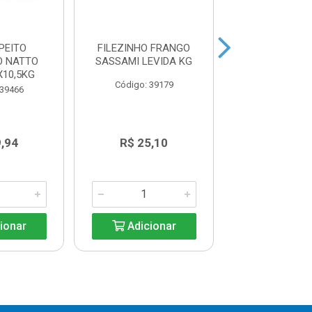
 PEITO
FILEZINHO FRANGO
COXA DE FR
O NATTO
SASSAMI LEVIDA KG
SEARA BJ
10,5KG
Código: 39179
Código: 38
 39466
9,94
R$ 25,10
R$ 15,7
ionar
Adicionar
Adicio