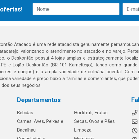
ofertas!
ontão Atacado é uma rede atacadista genuinamente pernambucana
 atacarejo, valorizando o atendimento no atacado e no varejo. Per
o, o Deskontão possui 4 lojas amplas e estrategicamente localiza
PE e Lojão Deskontão (BR 101 KarneKeijo), tendo como grande dif
peixes e queijos) e a ampla variedade de culinária oriental. Com
ciona variedade e preço baixo a famílias e comerciantes, que po
o dos seus negócios.
Departamentos
Fa
Bebidas
Hortifruti, Frutas
Carnes, Aves, Peixes e
Secas, Ovos e Pães
Bacalhau
Limpeza
Congelados e
Mercearia