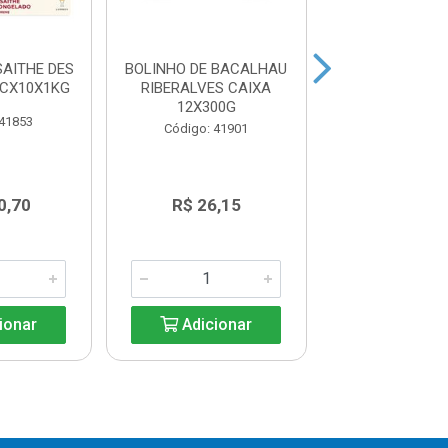
AITHE DES
BOLINHO DE BACALHAU
BACALHAU 
 CX10X1KG
RIBERALVES CAIXA
PORTO DESS
12X300G
FLOR DES
 41853
RIBERALVES PA
Código: 41901
Código: 42
0,70
R$ 26,15
R$ 209,
ionar
Adicionar
Adicio