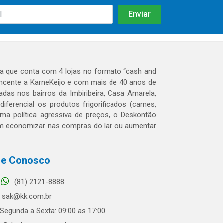
 que conta com 4 lojas no formato “cash and
tencente a KarneKeijo e com mais de 40 anos de
das nos bairros da Imbiribeira, Casa Amarela,
erencial os produtos frigorificados (carnes,
 uma política agressiva de preços, o Deskontão
dem economizar nas compras do lar ou aumentar
le Conosco
(81) 2121-8888
sak@kk.com.br
Segunda a Sexta: 09:00 as 17:00