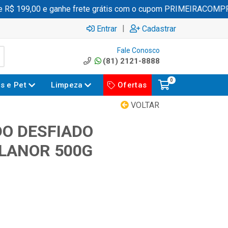
$ 199,00 e ganhe frete grátis com o cupom PRIMEIRACOMPRA
|
Entrar
Cadastrar
Fale Conosco
(81) 2121-8888
0
es e Pet
Limpeza
Ofertas
VOLTAR
DO DESFIADO
LANOR 500G