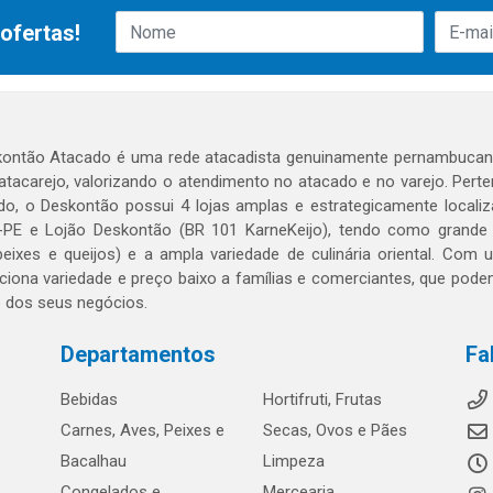
ofertas!
ontão Atacado é uma rede atacadista genuinamente pernambucana
 atacarejo, valorizando o atendimento no atacado e no varejo. Per
o, o Deskontão possui 4 lojas amplas e estrategicamente localiza
PE e Lojão Deskontão (BR 101 KarneKeijo), tendo como grande dif
peixes e queijos) e a ampla variedade de culinária oriental. Com
ciona variedade e preço baixo a famílias e comerciantes, que po
o dos seus negócios.
Departamentos
Fa
Bebidas
Hortifruti, Frutas
Carnes, Aves, Peixes e
Secas, Ovos e Pães
Bacalhau
Limpeza
Congelados e
Mercearia