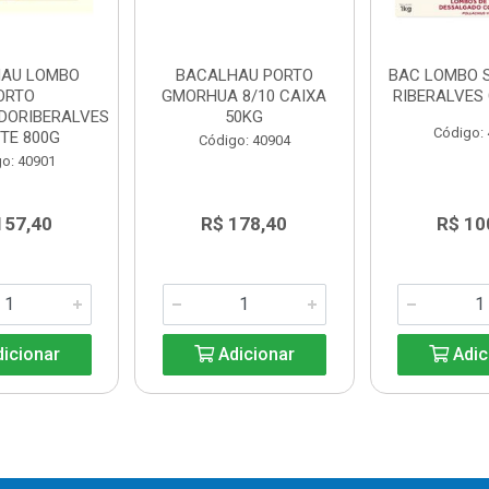
AU LOMBO
BACALHAU PORTO
BAC LOMBO S
ORTO
GMORHUA 8/10 CAIXA
RIBERALVES
DORIBERALVES
50KG
Código:
TE 800G
Código: 40904
o: 40901
157,40
R$ 178,40
R$ 10
icionar
Adicionar
Adic