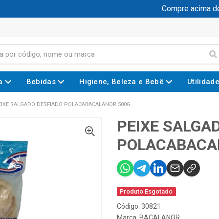
Compre acima de R
a
Bebidas
Higiene, Beleza e Bebê
Utilidad
EIXE SALGADO DESFIADO POLACABACALANOR 500G
PEIXE SALGA
POLACABACA
Produto Esgotado
Código: 30821
Marca:
BACALANOR