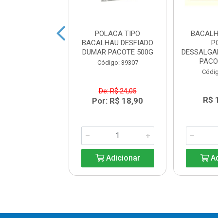
LHAU PORTO
POLACA TIPO
BACALH
S MORHUA 7/9
BACALHAU DESFIADO
P
PERIAL KG
DUMAR PACOTE 500G
DESSALGA
PACO
ódigo: 5661
Código: 39307
Códig
De: R$ 24,05
$ 188,90
R$ 
Por: R$ 18,90
Adicionar
Adicionar
Ad