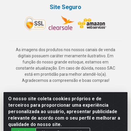
Site Seguro
As imagens dos produtos nos nossos canais de venda
digitais possuem caráter meramente ilustrativo. Em
função do nosso grande estoque, estamos em
constante atualização. Em caso de dúvida, nosso SAC
está em prontidão para melhor atendê-lo(a).
Agradecemos a compreensão e boas compras!
O nosso site coleta cookies próprios e de
Deskontão Atacado - Av. Marechal Mascarenhas de Morais, 2471 -
terceiros para proporcionar uma experiência
Imbiribeira - Recife/PE - CEP 51.150-001 - CNPJ 24.150.377/0003-
personalizada ao usuário, apresentar publicidade
57
relevante de acordo com o seu perfil e melhorar a
qualidade do nosso site.