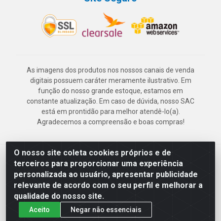
As imagens dos produtos nos nossos canais de venda
digitais possuem caráter meramente ilustrativo. Em
função do nosso grande estoque, estamos em
constante atualização. Em caso de dúvida, nosso SAC
está em prontidão para melhor atendê-lo(a).
Agradecemos a compreensão e boas compras!
O nosso site coleta cookies próprios e de
Deskontão Atacado - Av. Marechal Mascarenhas de Morais, 2471 -
terceiros para proporcionar uma experiência
Imbiribeira - Recife/PE - CEP 51.150-001 - CNPJ 24.150.377/0003-
personalizada ao usuário, apresentar publicidade
57
relevante de acordo com o seu perfil e melhorar a
qualidade do nosso site.
Aceito
Negar não essenciais