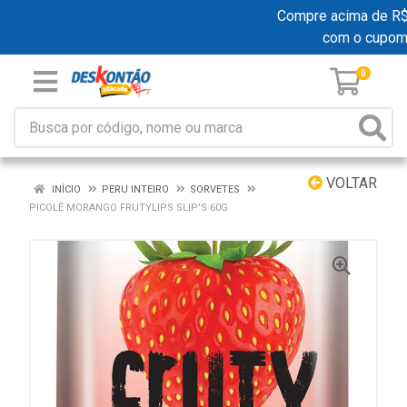
Compre acima de R$ 19
com o cupom
0
VOLTAR
INÍCIO
PERU INTEIRO
SORVETES
PICOLÉ MORANGO FRUTYLIPS SLIP'S 60G