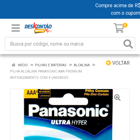
Compre acima de R$ 19
com o cupom
0
VOLTAR
INÍCIO
PILHAS E BATERIAS
ALCALINA
PILHA ALCALINA PANASONIC AAA PREMIUM
ANTIVAZAMENTO COM 4 UNIDADES