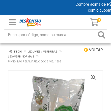
Compre acima de R$ 1
com o cupom
0
VOLTAR
INÍCIO
LEGUMES / VERDURAS
LEG/VERD NORMAIS
PIMENTÃO REI AMARELO DOCE MEL 150G