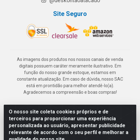
@deskontaoatacado
Site Seguro
As imagens dos produtos nos nossos canais de venda
digitais possuem caráter meramente ilustrativo. Em
função do nosso grande estoque, estamos em
constante atualização. Em caso de dúvida, nosso SAC
está em prontidão para melhor atendê-lo(a).
Agradecemos a compreensão e boas compras!
O nosso site coleta cookies próprios e de
Deskontão Atacado - Av. Marechal Mascarenhas de Morais, 2471 -
terceiros para proporcionar uma experiência
Imbiribeira - Recife/PE - CEP 51.150-001 - CNPJ 24.150.377/0003-
personalizada ao usuário, apresentar publicidade
57
relevante de acordo com o seu perfil e melhorar a
qualidade do nosso site.