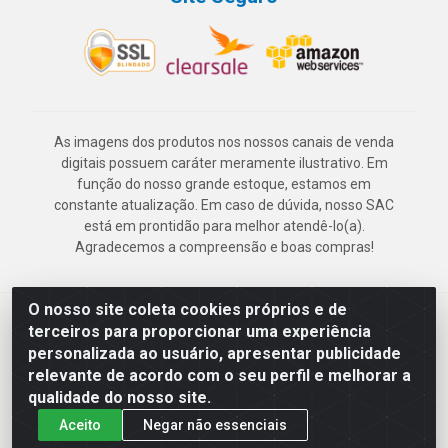
As imagens dos produtos nos nossos canais de venda
digitais possuem caráter meramente ilustrativo. Em
função do nosso grande estoque, estamos em
constante atualização. Em caso de dúvida, nosso SAC
está em prontidão para melhor atendê-lo(a).
Agradecemos a compreensão e boas compras!
O nosso site coleta cookies próprios e de
Deskontão Atacado - Av. Marechal Mascarenhas de Morais, 2471 -
terceiros para proporcionar uma experiência
Imbiribeira - Recife/PE - CEP 51.150-001 - CNPJ 24.150.377/0003-
personalizada ao usuário, apresentar publicidade
57
relevante de acordo com o seu perfil e melhorar a
qualidade do nosso site.
Aceito
Negar não essenciais