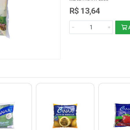
R$ 13,64
A