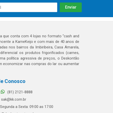
 que conta com 4 lojas no formato “cash and
tencente a KarneKeijo e com mais de 40 anos de
das nos bairros da Imbiribeira, Casa Amarela,
erencial os produtos frigorificados (carnes,
 uma política agressiva de preços, o Deskontão
dem economizar nas compras do lar ou aumentar
le Conosco
(81) 2121-8888
sak@kk.com.br
Segunda a Sexta: 09:00 as 17:00