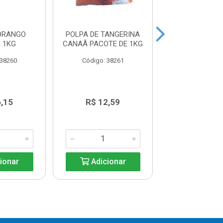
ORANGO
POLPA DE TANGERINA
POLPA UVA CA
 1KG
CANAÃ PACOTE DE 1KG
 38260
Código: 38261
Código: 38
6,15
R$ 12,59
R$ 14,6
ionar
Adicionar
Adicio