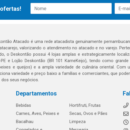
ofertas!
ontão Atacado é uma rede atacadista genuinamente pernambucana
 atacarejo, valorizando o atendimento no atacado e no varejo. Per
o, o Deskontão possui 4 lojas amplas e estrategicamente localiza
PE e Lojão Deskontão (BR 101 KarneKeijo), tendo como grande dif
peixes e queijos) e a ampla variedade de culinária oriental. Com
ciona variedade e preço baixo a famílias e comerciantes, que po
o dos seus negócios.
Departamentos
Fa
Bebidas
Hortifruti, Frutas
Carnes, Aves, Peixes e
Secas, Ovos e Pães
Bacalhau
Limpeza
Congelados e
Mercearia