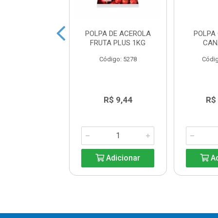
 DE MARACUJÁ
POLPA DE ACEROLA
POLPA
TA PLUS 1KG
FRUTA PLUS 1KG
CAN
ódigo: 5290
Código: 5278
Códig
R$ 25,10
R$ 9,44
R$
Adicionar
Adicionar
Ad