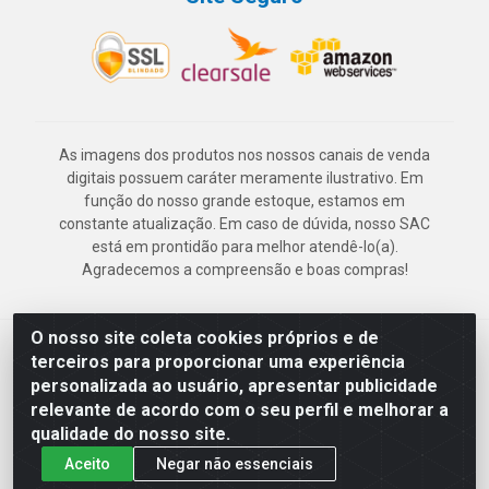
As imagens dos produtos nos nossos canais de venda
digitais possuem caráter meramente ilustrativo. Em
função do nosso grande estoque, estamos em
constante atualização. Em caso de dúvida, nosso SAC
está em prontidão para melhor atendê-lo(a).
Agradecemos a compreensão e boas compras!
O nosso site coleta cookies próprios e de
Deskontão Atacado - Av. Marechal Mascarenhas de Morais, 2471 -
terceiros para proporcionar uma experiência
Imbiribeira - Recife/PE - CEP 51.150-001 - CNPJ 24.150.377/0003-
personalizada ao usuário, apresentar publicidade
57
relevante de acordo com o seu perfil e melhorar a
qualidade do nosso site.
Aceito
Negar não essenciais