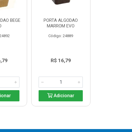
DAO BEGE
PORTA ALGODAO
PORTA ALGODA
O
MARROM EVO
EVO
 24892
Código: 24889
Código: 24
,79
R$ 16,79
R$ 16,7
ionar
Adicionar
Adicio