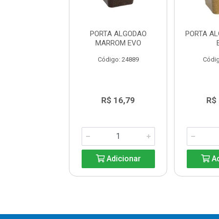
 ALGODAO BEGE
PORTA ALGODAO
PORTA A
EVO
MARROM EVO
digo: 24892
Código: 24889
Códig
R$ 16,79
R$ 16,79
R$
Adicionar
Adicionar
Ad