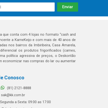
 que conta com 4 lojas no formato “cash and
tencente a KarneKeijo e com mais de 40 anos de
das nos bairros da Imbiribeira, Casa Amarela,
erencial os produtos frigorificados (carnes,
 uma política agressiva de preços, o Deskontão
dem economizar nas compras do lar ou aumentar
le Conosco
(81) 2121-8888
sak@kk.com.br
Segunda a Sexta: 09:00 as 17:00