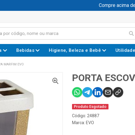
Compre acima de R$
a
Bebidas
Higiene, Beleza e Bebê
Utilidad
A MARFIM EVO
PORTA ESCOV
Produto Esgotado
Código: 24887
Marca:
EVO