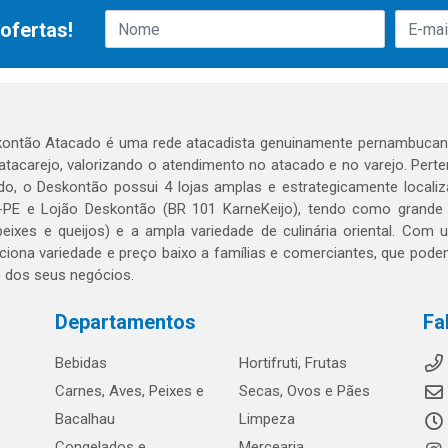
ofertas!
ontão Atacado é uma rede atacadista genuinamente pernambucana
 atacarejo, valorizando o atendimento no atacado e no varejo. Per
o, o Deskontão possui 4 lojas amplas e estrategicamente localiza
PE e Lojão Deskontão (BR 101 KarneKeijo), tendo como grande dif
peixes e queijos) e a ampla variedade de culinária oriental. Com
ciona variedade e preço baixo a famílias e comerciantes, que po
o dos seus negócios.
Departamentos
Fa
Bebidas
Hortifruti, Frutas
Carnes, Aves, Peixes e
Secas, Ovos e Pães
Bacalhau
Limpeza
Congelados e
Mercearia