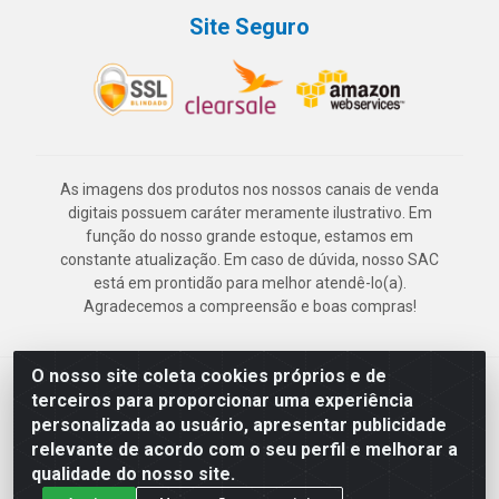
Site Seguro
As imagens dos produtos nos nossos canais de venda
digitais possuem caráter meramente ilustrativo. Em
função do nosso grande estoque, estamos em
constante atualização. Em caso de dúvida, nosso SAC
está em prontidão para melhor atendê-lo(a).
Agradecemos a compreensão e boas compras!
O nosso site coleta cookies próprios e de
Deskontão Atacado - Av. Marechal Mascarenhas de Morais, 2471 -
terceiros para proporcionar uma experiência
Imbiribeira - Recife/PE - CEP 51.150-001 - CNPJ 24.150.377/0003-
personalizada ao usuário, apresentar publicidade
57
relevante de acordo com o seu perfil e melhorar a
qualidade do nosso site.