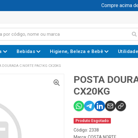
Compre acima de R
a
Bebidas
Higiene, Beleza e Bebê
Utilidad
 DOURADA C.NORTE PAC1KG CX20KG
POSTA DOURA
CX20KG
Produto Esgotado
Código: 2338
Marca:
COSTA NORTE