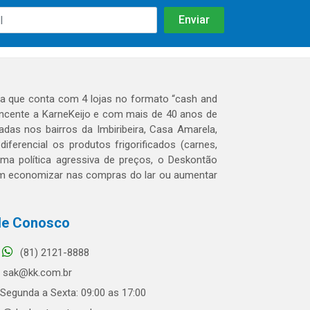
 que conta com 4 lojas no formato “cash and
tencente a KarneKeijo e com mais de 40 anos de
das nos bairros da Imbiribeira, Casa Amarela,
erencial os produtos frigorificados (carnes,
 uma política agressiva de preços, o Deskontão
dem economizar nas compras do lar ou aumentar
le Conosco
(81) 2121-8888
sak@kk.com.br
Segunda a Sexta: 09:00 as 17:00