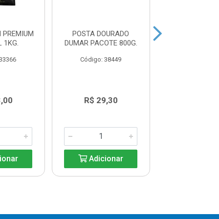
 PREMIUM
POSTA DOURADO
FILE DE PIRA
 1KG.
DUMAR PACOTE 800G.
PREMIUM AL
CAIXA15K
 33366
Código: 38449
Código: 41
,00
R$ 29,30
R$ 30,3
ionar
Adicionar
Adicio