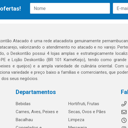
ofertas!
ontão Atacado é uma rede atacadista genuinamente pernambucana
 atacarejo, valorizando o atendimento no atacado e no varejo. Per
o, o Deskontão possui 4 lojas amplas e estrategicamente localiza
PE e Lojão Deskontão (BR 101 KarneKeijo), tendo como grande dif
peixes e queijos) e a ampla variedade de culinária oriental. Com
ciona variedade e preço baixo a famílias e comerciantes, que po
o dos seus negócios.
Departamentos
Fa
Bebidas
Hortifruti, Frutas
Carnes, Aves, Peixes e
Secas, Ovos e Pães
Bacalhau
Limpeza
Congelados e
Mercearia