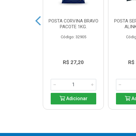
CORVINA COSTA
POSTA CORVINA BRAVO
POSTA SE
PACOTE 800G
PACOTE 1KG.
ALIN
ódigo: 9279
Código: 32905
Códig
R$ 31,40
R$ 27,20
R$
Adicionar
Adicionar
Ad