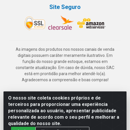
Site Seguro
As imagens dos produtos nos nossos canais de venda
digitais possuem caráter meramente ilustrativo. Em
função do nosso grande estoque, estamos em
constante atualização. Em caso de dúvida, nosso SAC
está em prontidão para melhor atendê-lo(a).
Agradecemos a compreensão e boas compras!
O nosso site coleta cookies próprios e de
Deskontão Atacado - Av. Marechal Mascarenhas de Morais, 2471 -
terceiros para proporcionar uma experiência
Imbiribeira - Recife/PE - CEP 51.150-001 - CNPJ 24.150.377/0003-
personalizada ao usuário, apresentar publicidade
57
relevante de acordo com o seu perfil e melhorar a
qualidade do nosso site.