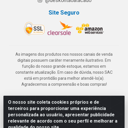
@deskontaoatacado
Site Seguro
As imagens dos produtos nos nossos canais de venda
digitais possuem caráter meramente ilustrativo. Em
função do nosso grande estoque, estamos em
constante atualização. Em caso de dúvida, nosso SAC
está em prontidão para melhor atendê-lo(a).
Agradecemos a compreensão e boas compras!
O nosso site coleta cookies próprios e de
Deskontão Atacado - Av. Marechal Mascarenhas de Morais, 2471 -
terceiros para proporcionar uma experiência
Imbiribeira - Recife/PE - CEP 51.150-001 - CNPJ 24.150.377/0003-
personalizada ao usuário, apresentar publicidade
57
relevante de acordo com o seu perfil e melhorar a
qualidade do nosso site.