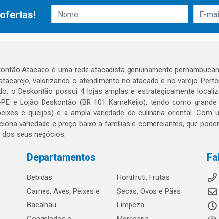
ofertas!
ontão Atacado é uma rede atacadista genuinamente pernambucana
 atacarejo, valorizando o atendimento no atacado e no varejo. Per
o, o Deskontão possui 4 lojas amplas e estrategicamente localiza
PE e Lojão Deskontão (BR 101 KarneKeijo), tendo como grande dif
peixes e queijos) e a ampla variedade de culinária oriental. Com
ciona variedade e preço baixo a famílias e comerciantes, que po
o dos seus negócios.
Departamentos
Fa
Bebidas
Hortifruti, Frutas
Carnes, Aves, Peixes e
Secas, Ovos e Pães
Bacalhau
Limpeza
Congelados e
Mercearia