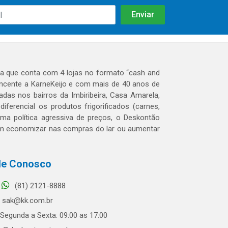
 que conta com 4 lojas no formato “cash and
tencente a KarneKeijo e com mais de 40 anos de
das nos bairros da Imbiribeira, Casa Amarela,
erencial os produtos frigorificados (carnes,
 uma política agressiva de preços, o Deskontão
dem economizar nas compras do lar ou aumentar
le Conosco
(81) 2121-8888
sak@kk.com.br
Segunda a Sexta: 09:00 as 17:00