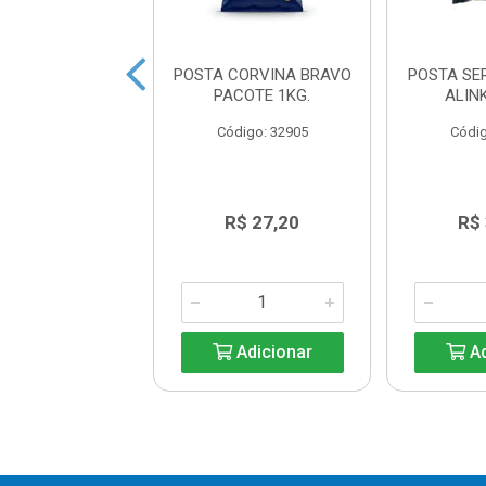
CORVINA COSTA
POSTA CORVINA BRAVO
POSTA SE
PACOTE 800G
PACOTE 1KG.
ALIN
ódigo: 9279
Código: 32905
Códig
R$ 31,40
R$ 27,20
R$
Adicionar
Adicionar
Ad