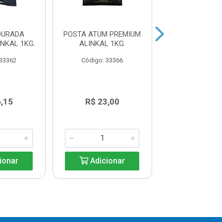
OURADA
POSTA ATUM PREMIUM
FILE DE PIRA
NKAL 1KG.
ALINKAL 1KG.
PREMIUM AL
CAIXA15K
 33362
Código: 33366
Código: 41
,15
R$ 23,00
R$ 30,3
ionar
Adicionar
Adicio