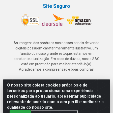
Site Seguro
As imagens dos produtos nos nossos canais de venda
digitais possuem caráter meramente ilustrativo. Em
função do nosso grande estoque, estamos em
constante atualização. Em caso de dúvida, nosso SAC
está em prontidão para melhor atendê-lo(a).
Agradecemos a compreensão e boas compras!
O nosso site coleta cookies próprios e de
Deskontão Atacado - Av. Marechal Mascarenhas de Morais, 2471 -
terceiros para proporcionar uma experiência
Imbiribeira - Recife/PE - CEP 51.150-001 - CNPJ 24.150.377/0003-
personalizada ao usuário, apresentar publicidade
57
relevante de acordo com o seu perfil e melhorar a
qualidade do nosso site.