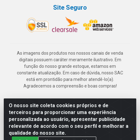
Site Seguro
As imagens dos produtos nos nossos canais de venda
digitais possuem caráter meramente ilustrativo. Em
função do nosso grande estoque, estamos em
constante atualização. Em caso de dúvida, nosso SAC
está em prontidão para melhor atendê-lo(a).
Agradecemos a compreensão e boas compras!
O nosso site coleta cookies próprios e de
Deskontão Atacado - Av. Marechal Mascarenhas de Morais, 2471 -
terceiros para proporcionar uma experiência
Imbiribeira - Recife/PE - CEP 51.150-001 - CNPJ 24.150.377/0003-
personalizada ao usuário, apresentar publicidade
57
relevante de acordo com o seu perfil e melhorar a
qualidade do nosso site.