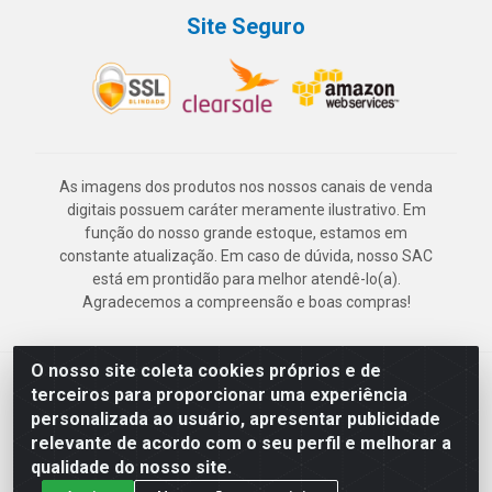
Site Seguro
As imagens dos produtos nos nossos canais de venda
digitais possuem caráter meramente ilustrativo. Em
função do nosso grande estoque, estamos em
constante atualização. Em caso de dúvida, nosso SAC
está em prontidão para melhor atendê-lo(a).
Agradecemos a compreensão e boas compras!
O nosso site coleta cookies próprios e de
Deskontão Atacado - Av. Marechal Mascarenhas de Morais, 2471 -
terceiros para proporcionar uma experiência
Imbiribeira - Recife/PE - CEP 51.150-001 - CNPJ 24.150.377/0003-
personalizada ao usuário, apresentar publicidade
57
relevante de acordo com o seu perfil e melhorar a
qualidade do nosso site.