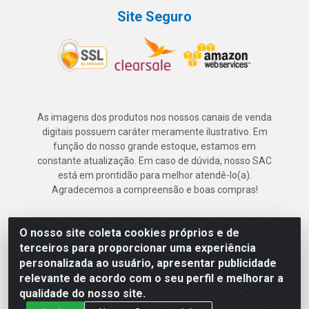
Site Seguro
As imagens dos produtos nos nossos canais de venda
digitais possuem caráter meramente ilustrativo. Em
função do nosso grande estoque, estamos em
constante atualização. Em caso de dúvida, nosso SAC
está em prontidão para melhor atendê-lo(a).
Agradecemos a compreensão e boas compras!
O nosso site coleta cookies próprios e de
Deskontão Atacado - Av. Marechal Mascarenhas de Morais, 2471 -
terceiros para proporcionar uma experiência
Imbiribeira - Recife/PE - CEP 51.150-001 - CNPJ 24.150.377/0003-
personalizada ao usuário, apresentar publicidade
57
relevante de acordo com o seu perfil e melhorar a
qualidade do nosso site.