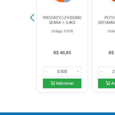
UNTO DE PERU
PRESUNTO LEVISSIMO
PEITO
RDIGAO KG
SEARA +-3,4KG
DEFUMAD
digo: 22543
Código: 31376
Códi
R$ 31,40
R$ 40,85
R$
Adicionar
Adicionar
Ad