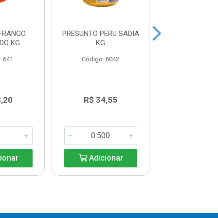
 FRANGO
PRESUNTO PERU SADIA
PRESUNTO COZ
DO KG
KG
CAPA SEAR
: 641
Código: 6042
Código: 59
8,20
R$ 34,55
R$ 34,5
ionar
Adicionar
Adicio