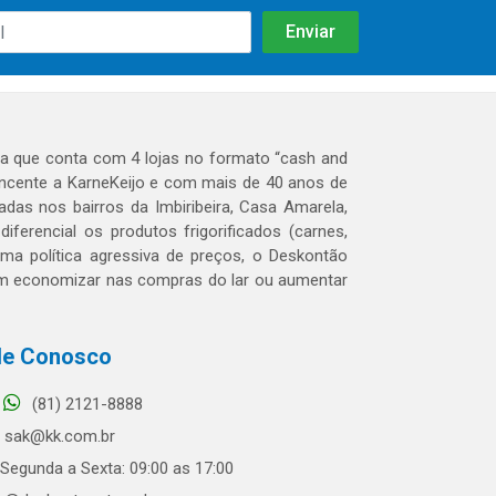
 que conta com 4 lojas no formato “cash and
tencente a KarneKeijo e com mais de 40 anos de
das nos bairros da Imbiribeira, Casa Amarela,
erencial os produtos frigorificados (carnes,
 uma política agressiva de preços, o Deskontão
dem economizar nas compras do lar ou aumentar
le Conosco
(81) 2121-8888
sak@kk.com.br
Segunda a Sexta: 09:00 as 17:00