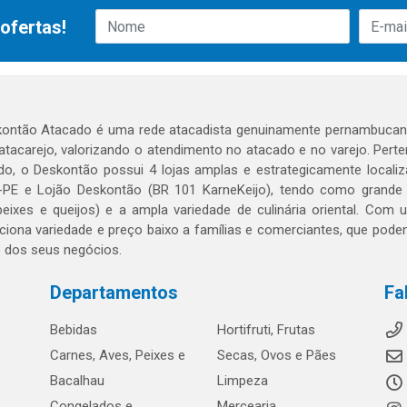
ofertas!
ontão Atacado é uma rede atacadista genuinamente pernambucana
 atacarejo, valorizando o atendimento no atacado e no varejo. Per
o, o Deskontão possui 4 lojas amplas e estrategicamente localiza
PE e Lojão Deskontão (BR 101 KarneKeijo), tendo como grande dif
peixes e queijos) e a ampla variedade de culinária oriental. Com
ciona variedade e preço baixo a famílias e comerciantes, que po
o dos seus negócios.
Departamentos
Fa
Bebidas
Hortifruti, Frutas
Carnes, Aves, Peixes e
Secas, Ovos e Pães
Bacalhau
Limpeza
Congelados e
Mercearia