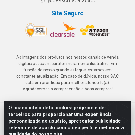
@deskontaoatacado
Site Seguro
As imagens dos produtos nos nossos canais de venda
digitais possuem caráter meramente ilustrativo. Em
função do nosso grande estoque, estamos em
constante atualização. Em caso de dúvida, nosso SAC
está em prontidão para melhor atendê-lo(a).
Agradecemos a compreensão e boas compras!
O nosso site coleta cookies próprios e de
Deskontão Atacado - Av. Marechal Mascarenhas de Morais, 2471 -
terceiros para proporcionar uma experiência
Imbiribeira - Recife/PE - CEP 51.150-001 - CNPJ 24.150.377/0003-
personalizada ao usuário, apresentar publicidade
57
relevante de acordo com o seu perfil e melhorar a
qualidade do nosso site.