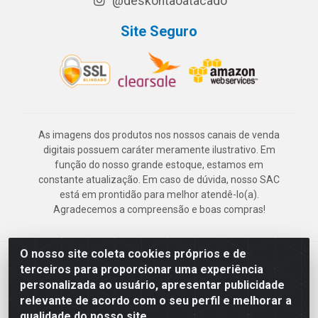
@deskontaoatacado
Site Seguro
As imagens dos produtos nos nossos canais de venda
digitais possuem caráter meramente ilustrativo. Em
função do nosso grande estoque, estamos em
constante atualização. Em caso de dúvida, nosso SAC
está em prontidão para melhor atendê-lo(a).
Agradecemos a compreensão e boas compras!
O nosso site coleta cookies próprios e de
Deskontão Atacado - Av. Marechal Mascarenhas de Morais, 2471 -
terceiros para proporcionar uma experiência
Imbiribeira - Recife/PE - CEP 51.150-001 - CNPJ 24.150.377/0003-
personalizada ao usuário, apresentar publicidade
57
relevante de acordo com o seu perfil e melhorar a
qualidade do nosso site.