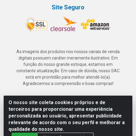
Site Seguro
As imagens dos produtos nos nossos canais de venda
digitais possuem caráter meramente ilustrativo. Em
função do nosso grande estoque, estamos em
constante atualização. Em caso de dúvida, nosso SAC
está em prontidão para melhor atendê-lo(a).
Agradecemos a compreensão e boas compras!
O nosso site coleta cookies próprios e de
Deskontão Atacado - Av. Marechal Mascarenhas de Morais, 2471 -
terceiros para proporcionar uma experiência
Imbiribeira - Recife/PE - CEP 51.150-001 - CNPJ 24.150.377/0003-
personalizada ao usuário, apresentar publicidade
57
relevante de acordo com o seu perfil e melhorar a
qualidade do nosso site.