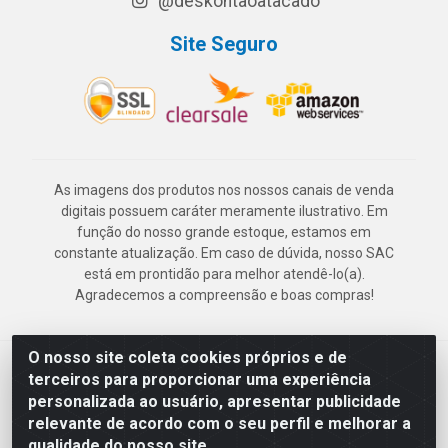
@deskontaoatacado
Site Seguro
As imagens dos produtos nos nossos canais de venda
digitais possuem caráter meramente ilustrativo. Em
função do nosso grande estoque, estamos em
constante atualização. Em caso de dúvida, nosso SAC
está em prontidão para melhor atendê-lo(a).
Agradecemos a compreensão e boas compras!
O nosso site coleta cookies próprios e de
Deskontão Atacado - Av. Marechal Mascarenhas de Morais, 2471 -
terceiros para proporcionar uma experiência
Imbiribeira - Recife/PE - CEP 51.150-001 - CNPJ 24.150.377/0003-
personalizada ao usuário, apresentar publicidade
57
relevante de acordo com o seu perfil e melhorar a
qualidade do nosso site.