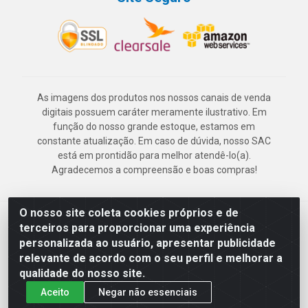
As imagens dos produtos nos nossos canais de venda
digitais possuem caráter meramente ilustrativo. Em
função do nosso grande estoque, estamos em
constante atualização. Em caso de dúvida, nosso SAC
está em prontidão para melhor atendê-lo(a).
Agradecemos a compreensão e boas compras!
O nosso site coleta cookies próprios e de
Deskontão Atacado - Av. Marechal Mascarenhas de Morais, 2471 -
terceiros para proporcionar uma experiência
Imbiribeira - Recife/PE - CEP 51.150-001 - CNPJ 24.150.377/0003-
personalizada ao usuário, apresentar publicidade
57
relevante de acordo com o seu perfil e melhorar a
qualidade do nosso site.
Aceito
Negar não essenciais