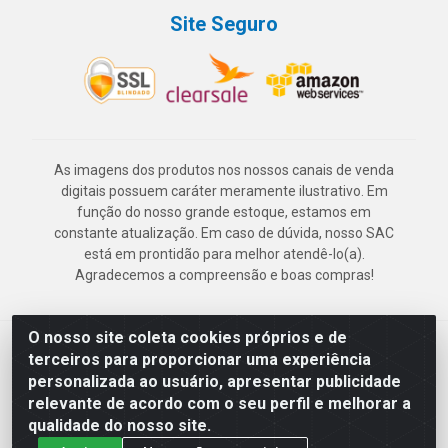
Site Seguro
As imagens dos produtos nos nossos canais de venda
digitais possuem caráter meramente ilustrativo. Em
função do nosso grande estoque, estamos em
constante atualização. Em caso de dúvida, nosso SAC
está em prontidão para melhor atendê-lo(a).
Agradecemos a compreensão e boas compras!
O nosso site coleta cookies próprios e de
Deskontão Atacado - Av. Marechal Mascarenhas de Morais, 2471 -
terceiros para proporcionar uma experiência
Imbiribeira - Recife/PE - CEP 51.150-001 - CNPJ 24.150.377/0003-
personalizada ao usuário, apresentar publicidade
57
relevante de acordo com o seu perfil e melhorar a
qualidade do nosso site.