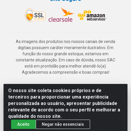
As imagens dos produtos nos nossos canais de venda
digitais possuem caráter meramente ilustrativo. Em
função do nosso grande estoque, estamos em
constante atualização. Em caso de dúvida, nosso SAC
está em prontidão para melhor atendê-lo(a).
Agradecemos a compreensão e boas compras!
O nosso site coleta cookies próprios e de
Deskontão Atacado - Av. Marechal Mascarenhas de Morais, 2471 -
terceiros para proporcionar uma experiência
Imbiribeira - Recife/PE - CEP 51.150-001 - CNPJ 24.150.377/0003-
personalizada ao usuário, apresentar publicidade
57
relevante de acordo com o seu perfil e melhorar a
qualidade do nosso site.
Aceito
Negar não essenciais