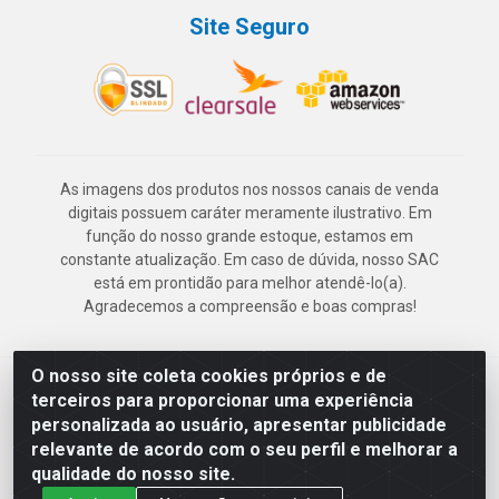
Site Seguro
As imagens dos produtos nos nossos canais de venda
digitais possuem caráter meramente ilustrativo. Em
função do nosso grande estoque, estamos em
constante atualização. Em caso de dúvida, nosso SAC
está em prontidão para melhor atendê-lo(a).
Agradecemos a compreensão e boas compras!
O nosso site coleta cookies próprios e de
Deskontão Atacado - Av. Marechal Mascarenhas de Morais, 2471 -
terceiros para proporcionar uma experiência
Imbiribeira - Recife/PE - CEP 51.150-001 - CNPJ 24.150.377/0003-
personalizada ao usuário, apresentar publicidade
57
relevante de acordo com o seu perfil e melhorar a
qualidade do nosso site.