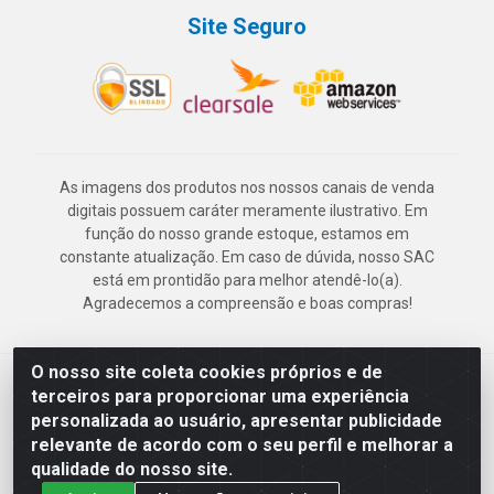
Site Seguro
As imagens dos produtos nos nossos canais de venda
digitais possuem caráter meramente ilustrativo. Em
função do nosso grande estoque, estamos em
constante atualização. Em caso de dúvida, nosso SAC
está em prontidão para melhor atendê-lo(a).
Agradecemos a compreensão e boas compras!
O nosso site coleta cookies próprios e de
Deskontão Atacado - Av. Marechal Mascarenhas de Morais, 2471 -
terceiros para proporcionar uma experiência
Imbiribeira - Recife/PE - CEP 51.150-001 - CNPJ 24.150.377/0003-
personalizada ao usuário, apresentar publicidade
57
relevante de acordo com o seu perfil e melhorar a
qualidade do nosso site.