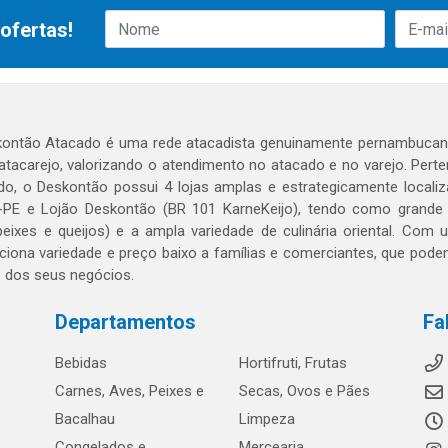
ofertas!
ontão Atacado é uma rede atacadista genuinamente pernambucana
 atacarejo, valorizando o atendimento no atacado e no varejo. Per
o, o Deskontão possui 4 lojas amplas e estrategicamente localiza
PE e Lojão Deskontão (BR 101 KarneKeijo), tendo como grande dif
peixes e queijos) e a ampla variedade de culinária oriental. Com
ciona variedade e preço baixo a famílias e comerciantes, que po
o dos seus negócios.
Departamentos
Fa
Bebidas
Hortifruti, Frutas
Carnes, Aves, Peixes e
Secas, Ovos e Pães
Bacalhau
Limpeza
Congelados e
Mercearia