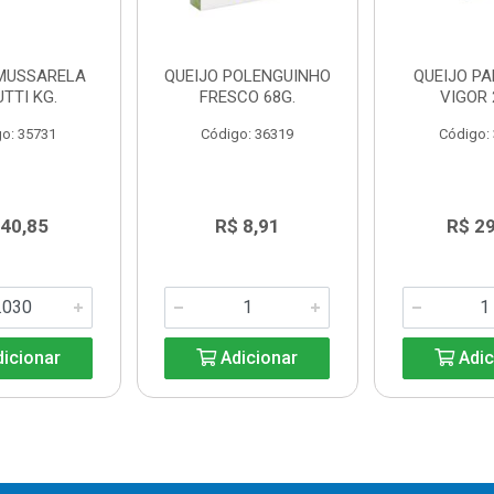
 MUSSARELA
QUEIJO POLENGUINHO
QUEIJO P
TTI KG.
FRESCO 68G.
VIGOR 
o: 35731
Código: 36319
Código:
 40,85
R$ 8,91
R$ 2
icionar
Adicionar
Adic