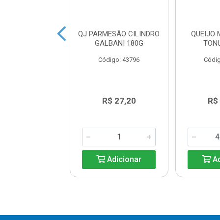
DO REINO QUATÁ
QJ PARMESÃO CILINDRO
QUEIJO
LATA KG
GALBANI 180G
TONU
ódigo: 6643
Código: 43796
Códig
R$ 94,40
R$ 27,20
R$
Adicionar
Adicionar
Ad