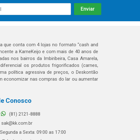
 que conta com 4 lojas no formato “cash and
tencente a KarneKeijo e com mais de 40 anos de
das nos bairros da Imbiribeira, Casa Amarela,
erencial os produtos frigorificados (carnes,
 uma política agressiva de preços, o Deskontão
dem economizar nas compras do lar ou aumentar
le Conosco
(81) 2121-8888
sak@kk.com.br
Segunda a Sexta: 09:00 as 17:00