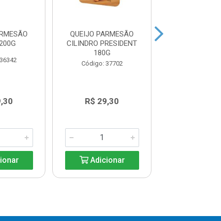
ARMESÃO
QUEIJO PARMESÃO
QUEIJO PAR
200G
CILINDRO PRESIDENT
RALADO PRESID
180G
 36342
Código: 37
Código: 37702
9,30
R$ 29,30
R$ 6,8
ionar
Adicionar
Adicio