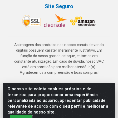
Site Seguro
As imagens dos produtos nos nossos canais de venda
digitais possuem caráter meramente ilustrativo. Em
função do nosso grande estoque, estamos em
constante atualização. Em caso de dúvida, nosso SAC
está em prontidão para melhor atendê-lo(a).
Agradecemos a compreensão e boas compras!
O nosso site coleta cookies próprios e de
Deskontão Atacado - Av. Marechal Mascarenhas de Morais, 2471 -
terceiros para proporcionar uma experiência
Imbiribeira - Recife/PE - CEP 51.150-001 - CNPJ 24.150.377/0003-
personalizada ao usuário, apresentar publicidade
57
relevante de acordo com o seu perfil e melhorar a
qualidade do nosso site.