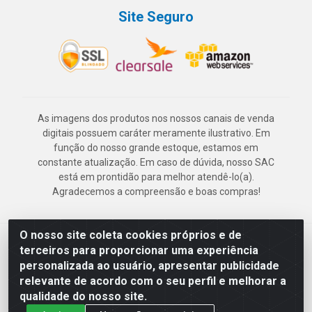
Site Seguro
As imagens dos produtos nos nossos canais de venda
digitais possuem caráter meramente ilustrativo. Em
função do nosso grande estoque, estamos em
constante atualização. Em caso de dúvida, nosso SAC
está em prontidão para melhor atendê-lo(a).
Agradecemos a compreensão e boas compras!
O nosso site coleta cookies próprios e de
Deskontão Atacado - Av. Marechal Mascarenhas de Morais, 2471 -
terceiros para proporcionar uma experiência
Imbiribeira - Recife/PE - CEP 51.150-001 - CNPJ 24.150.377/0003-
personalizada ao usuário, apresentar publicidade
57
relevante de acordo com o seu perfil e melhorar a
qualidade do nosso site.