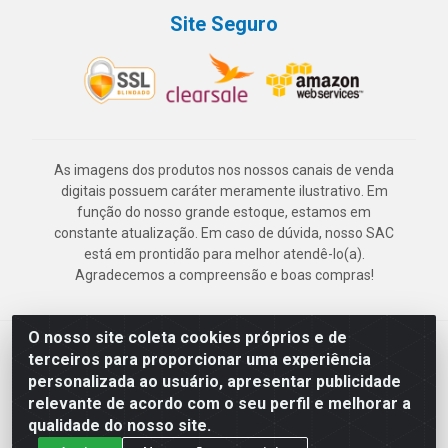
Site Seguro
As imagens dos produtos nos nossos canais de venda
digitais possuem caráter meramente ilustrativo. Em
função do nosso grande estoque, estamos em
constante atualização. Em caso de dúvida, nosso SAC
está em prontidão para melhor atendê-lo(a).
Agradecemos a compreensão e boas compras!
O nosso site coleta cookies próprios e de
Deskontão Atacado - Av. Marechal Mascarenhas de Morais, 2471 -
terceiros para proporcionar uma experiência
Imbiribeira - Recife/PE - CEP 51.150-001 - CNPJ 24.150.377/0003-
personalizada ao usuário, apresentar publicidade
57
relevante de acordo com o seu perfil e melhorar a
qualidade do nosso site.