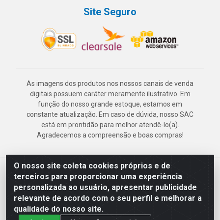
Site Seguro
As imagens dos produtos nos nossos canais de venda
digitais possuem caráter meramente ilustrativo. Em
função do nosso grande estoque, estamos em
constante atualização. Em caso de dúvida, nosso SAC
está em prontidão para melhor atendê-lo(a).
Agradecemos a compreensão e boas compras!
O nosso site coleta cookies próprios e de
Deskontão Atacado - Av. Marechal Mascarenhas de Morais, 2471 -
terceiros para proporcionar uma experiência
Imbiribeira - Recife/PE - CEP 51.150-001 - CNPJ 24.150.377/0003-
personalizada ao usuário, apresentar publicidade
57
relevante de acordo com o seu perfil e melhorar a
qualidade do nosso site.