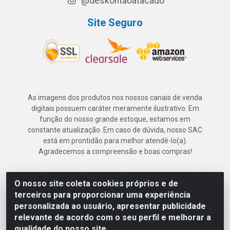
@deskontaoatacado
Site Seguro
As imagens dos produtos nos nossos canais de venda
digitais possuem caráter meramente ilustrativo. Em
função do nosso grande estoque, estamos em
constante atualização. Em caso de dúvida, nosso SAC
está em prontidão para melhor atendê-lo(a).
Agradecemos a compreensão e boas compras!
O nosso site coleta cookies próprios e de
Deskontão Atacado - Av. Marechal Mascarenhas de Morais, 2471 -
terceiros para proporcionar uma experiência
Imbiribeira - Recife/PE - CEP 51.150-001 - CNPJ 24.150.377/0003-
personalizada ao usuário, apresentar publicidade
57
relevante de acordo com o seu perfil e melhorar a
qualidade do nosso site.