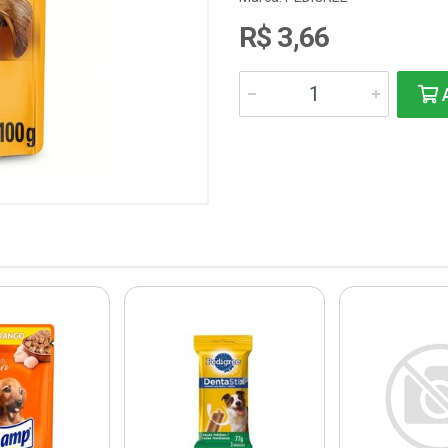
R$ 3,66
A