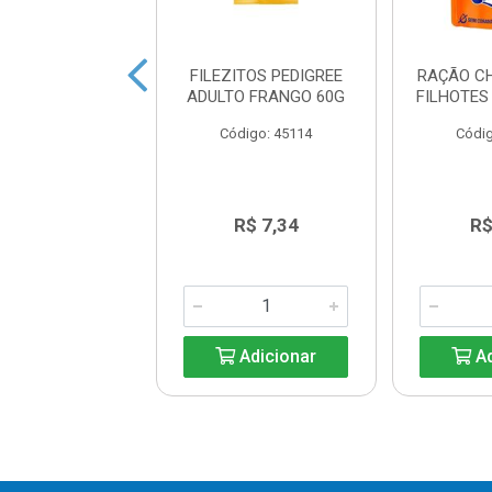
AO PEDIGREE
FILEZITOS PEDIGREE
RAÇÃO C
CH HP PORCO
ADULTO FRANGO 60G
FILHOTES
ARNE 85G
Código: 45114
Códig
digo: 45495
R$ 3,66
R$ 7,34
R$
Adicionar
Adicionar
Ad