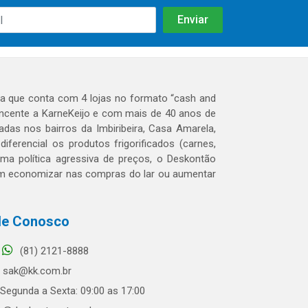
 que conta com 4 lojas no formato “cash and
tencente a KarneKeijo e com mais de 40 anos de
das nos bairros da Imbiribeira, Casa Amarela,
erencial os produtos frigorificados (carnes,
 uma política agressiva de preços, o Deskontão
dem economizar nas compras do lar ou aumentar
le Conosco
(81) 2121-8888
sak@kk.com.br
Segunda a Sexta: 09:00 as 17:00