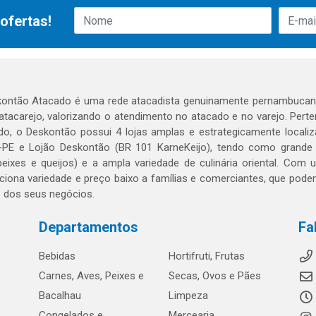
ofertas!
ontão Atacado é uma rede atacadista genuinamente pernambucana
 atacarejo, valorizando o atendimento no atacado e no varejo. Per
o, o Deskontão possui 4 lojas amplas e estrategicamente localiza
PE e Lojão Deskontão (BR 101 KarneKeijo), tendo como grande dif
peixes e queijos) e a ampla variedade de culinária oriental. Com
ciona variedade e preço baixo a famílias e comerciantes, que po
o dos seus negócios.
Departamentos
Fa
Bebidas
Hortifruti, Frutas
Carnes, Aves, Peixes e
Secas, Ovos e Pães
Bacalhau
Limpeza
Congelados e
Mercearia