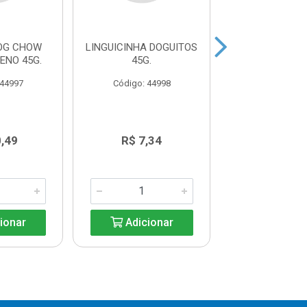
DOG CHOW
LINGUICINHA DOGUITOS
RACAO DOG
ENO 45G.
45G.
ADUL RACAS PE
 44997
Código: 44998
Código: 45
0,49
R$ 7,34
R$ 23,0
ionar
Adicionar
Adicio