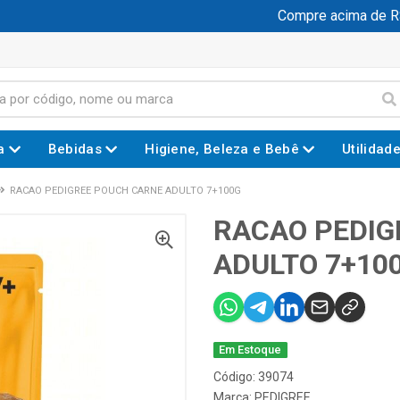
Compre acima de R$ 
a
Bebidas
Higiene, Beleza e Bebê
Utilidad
RACAO PEDIGREE POUCH CARNE ADULTO 7+100G
RACAO PEDIG
ADULTO 7+10
Em Estoque
Código: 39074
Marca:
PEDIGREE