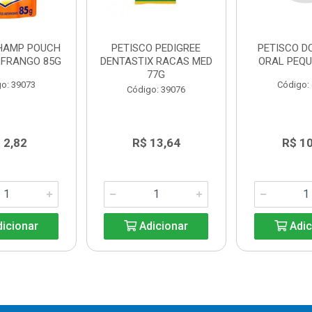
HAMP POUCH
PETISCO PEDIGREE
PETISCO 
 FRANGO 85G
DENTASTIX RACAS MED
ORAL PEQU
77G
o: 39073
Código:
Código: 39076
 2,82
R$ 13,64
R$ 1
icionar
Adicionar
Adic