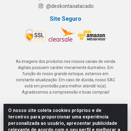
@deskontaoatacado
Site Seguro
As imagens dos produtos nos nossos canais de venda
digitais possuem caráter meramente ilustrativo. Em
função do nosso grande estoque, estamos em
constante atualização. Em caso de dúvida, nosso SAC
está em prontidão para melhor atendê-lo(a).
Agradecemos a compreensão e boas compras!
O nosso site coleta cookies próprios e de
Deskontão Atacado - Av. Marechal Mascarenhas de Morais, 2471 -
terceiros para proporcionar uma experiência
Imbiribeira - Recife/PE - CEP 51.150-001 - CNPJ 24.150.377/0003-
personalizada ao usuário, apresentar publicidade
57
relevante de acordo com o seu perfil e melhorar a