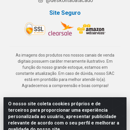
@deskontaoatacado
Site Seguro
As imagens dos produtos nos nossos canais de venda
digitais possuem caráter meramente ilustrativo. Em
função do nosso grande estoque, estamos em
constante atualização. Em caso de dúvida, nosso SAC
está em prontidão para melhor atendê-lo(a).
Agradecemos a compreensão e boas compras!
O nosso site coleta cookies próprios e de
Deskontão Atacado - Av. Marechal Mascarenhas de Morais, 2471 -
terceiros para proporcionar uma experiência
Imbiribeira - Recife/PE - CEP 51.150-001 - CNPJ 24.150.377/0003-
personalizada ao usuário, apresentar publicidade
57
relevante de acordo com o seu perfil e melhorar a
qualidade do nosso site.