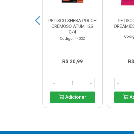
SCO WHISKAS
PETISCO SHEBA POUCH
PETISC
ES CARNE 150G
CREMOSO ATUM 12G
DREAMIE
C/4
digo: 45606
Códig
Código: 44002
R$ 20,99
R$ 20,99
R$
Adicionar
Adicionar
Ad