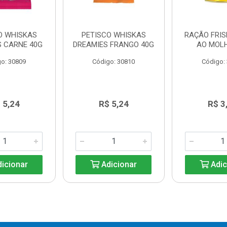
O WHISKAS
PETISCO WHISKAS
RAÇÃO FRIS
S CARNE 40G
DREAMIES FRANGO 40G
AO MOL
o: 30809
Código: 30810
Código:
 5,24
R$ 5,24
R$ 3
icionar
Adicionar
Adic