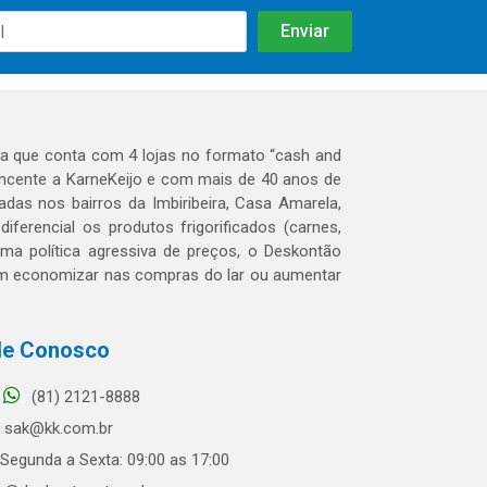
 que conta com 4 lojas no formato “cash and
tencente a KarneKeijo e com mais de 40 anos de
das nos bairros da Imbiribeira, Casa Amarela,
erencial os produtos frigorificados (carnes,
 uma política agressiva de preços, o Deskontão
dem economizar nas compras do lar ou aumentar
le Conosco
(81) 2121-8888
sak@kk.com.br
Segunda a Sexta: 09:00 as 17:00