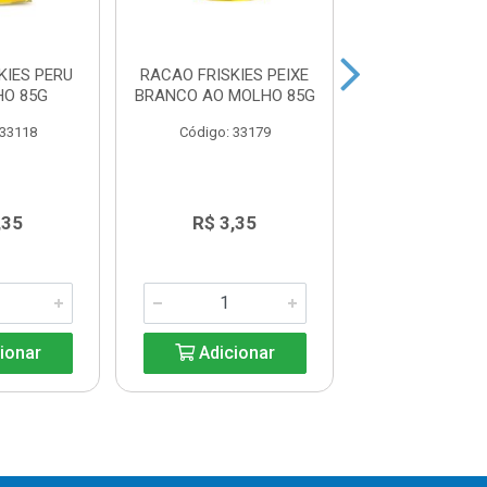
KIES PERU
RACAO FRISKIES PEIXE
PETISCO WH
HO 85G
BRANCO AO MOLHO 85G
TEMPTATI 
BOLAPELO
 33118
Código: 33179
Código: 39
,35
R$ 3,35
R$ 7,3
ionar
Adicionar
Adicio