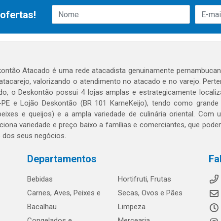
ofertas!
ontão Atacado é uma rede atacadista genuinamente pernambucana
 atacarejo, valorizando o atendimento no atacado e no varejo. Per
o, o Deskontão possui 4 lojas amplas e estrategicamente localiza
PE e Lojão Deskontão (BR 101 KarneKeijo), tendo como grande dif
peixes e queijos) e a ampla variedade de culinária oriental. Com
ciona variedade e preço baixo a famílias e comerciantes, que po
o dos seus negócios.
Departamentos
Fa
Bebidas
Hortifruti, Frutas
Carnes, Aves, Peixes e
Secas, Ovos e Pães
Bacalhau
Limpeza
Congelados e
Mercearia