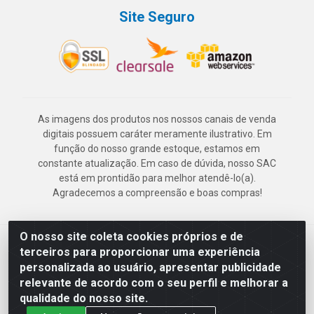
Site Seguro
As imagens dos produtos nos nossos canais de venda
digitais possuem caráter meramente ilustrativo. Em
função do nosso grande estoque, estamos em
constante atualização. Em caso de dúvida, nosso SAC
está em prontidão para melhor atendê-lo(a).
Agradecemos a compreensão e boas compras!
O nosso site coleta cookies próprios e de
Deskontão Atacado - Av. Marechal Mascarenhas de Morais, 2471 -
terceiros para proporcionar uma experiência
Imbiribeira - Recife/PE - CEP 51.150-001 - CNPJ 24.150.377/0003-
personalizada ao usuário, apresentar publicidade
57
relevante de acordo com o seu perfil e melhorar a
qualidade do nosso site.