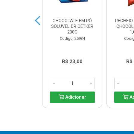
LATE AO LEITE
CHOCOLATE EM PÓ
RECHEIO
IATT 25G
SOLUVEL DR OETKER
CHOCOL
200G
1
digo: 43399
Código: 25934
Códig
R$ 8,39
R$ 23,00
R$
Adicionar
Adicionar
Ad