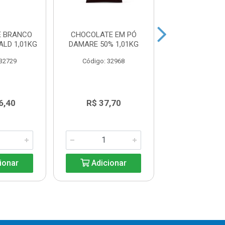
E BRANCO
CHOCOLATE EM PÓ
CHOCOLATE EM
LD 1,01KG
DAMARE 50% 1,01KG
MELKEN CX10X
 32729
Código: 32968
Código: 39
6,40
R$ 37,70
R$ 62,9
ionar
Adicionar
Adicio