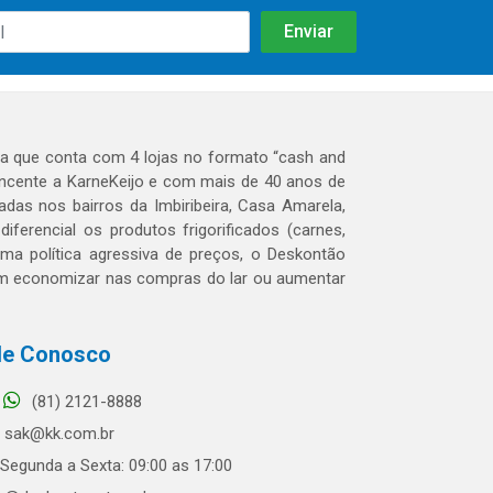
 que conta com 4 lojas no formato “cash and
tencente a KarneKeijo e com mais de 40 anos de
das nos bairros da Imbiribeira, Casa Amarela,
erencial os produtos frigorificados (carnes,
 uma política agressiva de preços, o Deskontão
dem economizar nas compras do lar ou aumentar
le Conosco
(81) 2121-8888
sak@kk.com.br
Segunda a Sexta: 09:00 as 17:00