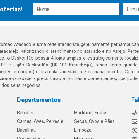
ofertas!
ontão Atacado é uma rede atacadista genuinamente pernambucana
 atacarejo, valorizando o atendimento no atacado e no varejo. Per
o, o Deskontão possui 4 lojas amplas e estrategicamente localiza
PE e Lojão Deskontão (BR 101 KarneKeijo), tendo como grande dif
peixes e queijos) e a ampla variedade de culinária oriental. Com
ciona variedade e preço baixo a famílias e comerciantes, que po
o dos seus negócios.
Departamentos
Fa
Bebidas
Hortifruti, Frutas
Carnes, Aves, Peixes e
Secas, Ovos e Pães
Bacalhau
Limpeza
Congelados e
Mercearia