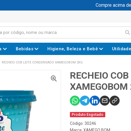
Compre acima de R$
a
Bebidas
Higiene, Beleza e Bebê
Utilidad
RECHEIO COB LEITE CONDENSADO XAMEGOBOM 2KG
RECHEIO COB
XAMEGOBOM 
Produto Esgotado
Código: 30246
Marca:
XAMEGO BOM